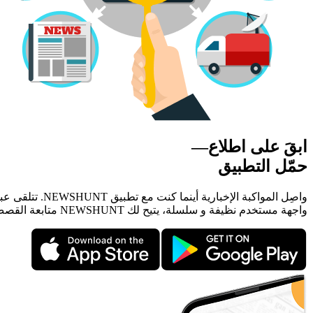
ابقَ على اطلاع—
حمّل التطبيق
واصِل المواكب
واجهة مستخدم نظيفة و سلسلة، يتيح لك NEWSHUNT متابعة القصص التي تهمك بسهولة تامة، في أي وقت ومن أي مكان.