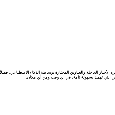
ة الإخبارية أينما كنت مع تطبيق NEWSHUNT. تتلقى عبره الأخبار العاجلة والعناوين المختارة بوس